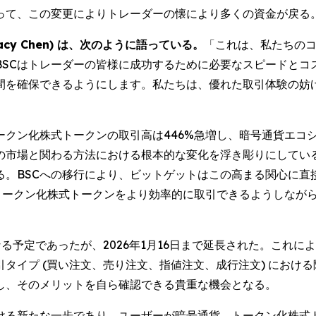
って、この変更によりトレーダーの懐により多くの資金が戻る
cy Chen) は、次のように語っている。
「これは、私たちの
BSCはトレーダーの皆様に成功するために必要なスピードとコ
間を確保できるようにします。私たちは、優れた取引体験の妨
ークン化株式トークンの取引高は446%急増し、暗号通貨エコ
の市場と関わる方法における根本的な変化を浮き彫りにしてい
る。BSCへの移行により、ビットゲットはこの高まる関心に直
on) などのトークン化株式トークンをより効率的に取引できるよう
る予定であったが、2026年1月16日まで延長された。これ
タイプ (買い注文、売り注文、指値注文、成行注文) におけ
し、そのメリットを自ら確認できる貴重な機会となる。
おける新たな一歩であり、ユーザーが暗号通貨、トークン化株