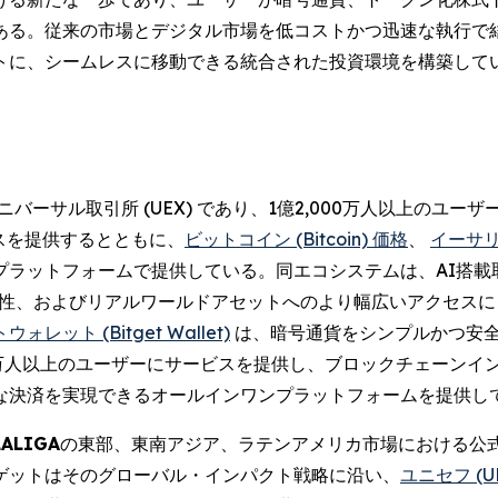
る。従来の市場とデジタル市場を低コストかつ迅速な執行で結び
トに、シームレスに移動できる統合された投資環境を構築して
バーサル取引所 (UEX) であり、1億2,000万人以上のユ
スを提供するとともに、
ビットコイン (Bitcoin) 価格
、
イーサリア
プラットフォームで提供している。同エコシステムは、AI搭載
相互運用性、およびリアルワールドアセットへのより幅広いアクセ
レット (Bitget Wallet)
は、暗号通貨をシンプルかつ安
0万人以上のユーザーにサービスを提供し、ブロックチェーンイ
な決済を実現できるオールインワンプラットフォームを提供し
LALIGA
の東部、東南アジア、ラテンアメリカ市場における公
ゲットはそのグローバル・インパクト戦略に沿い、
ユニセフ (UN