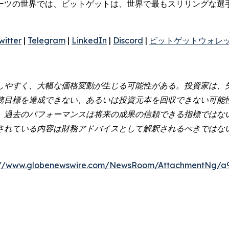
ーツの世界では、ビットゲットは、世界で最もスリリングな選
witter
|
Telegram
|
LinkedIn
|
Discord
|
ビットゲットウォレ
しやすく、大幅な価格変動が生じる可能性がある。投資家は、
務目標を達成できない、あるいは投資元本を回収できない可能
。過去のパフォーマンスは将来の成果の信頼できる指標ではな
されている内容は財務アドバイスとして解釈されるべきではな
://www.globenewswire.com/NewsRoom/AttachmentNg/a