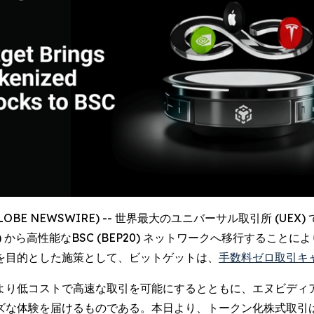
GLOBE NEWSWIRE) -- 世界最大のユニバーサル取引所 (UEX)
reum) から高性能なBSC (BEP20) ネットワークへ移行す
を目的とした施策として、ビットゲットは、
手数料ゼロ取引キ
コストで高速な取引を可能にするとともに、エヌビディア (Nvid
ズな体験を届けるものである。本日より、トークン化株式取引は