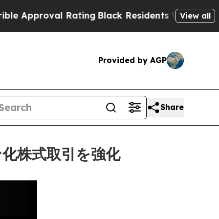
pproval Rating
Black Residents Warned of Abusive
View all
Provided by AGP
Share
ン化株式取引を強化