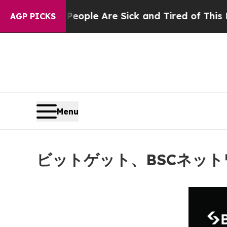
 Win: “People Are Sick and Tired of This Politics
AGP PICKS
Menu
ビットゲット、BSCネッ