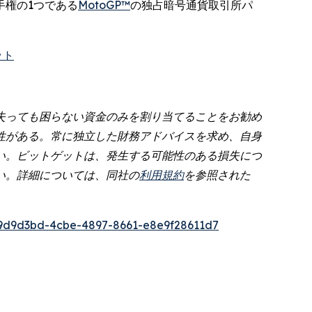
手権の1つである
MotoGP™
の独占暗号通貨取引所パ
ット
失っても困らない資金のみを割り当てることをお勧め
性がある。常に独立した財務アドバイスを求め、自身
い。ビットゲットは、発生する可能性のある損失につ
い。詳細については、同社の
利用規約
を参照された
9d9d3bd-4cbe-4897-8661-e8e9f28611d7