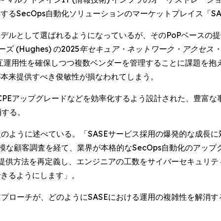
るSecOps自動化ソリューションのマーケットプレイス「SASE
デルとして選ばれるようになっているが、そのPoPベースの提供
(Hughes) の
2025年セキュア・ネットワーク・アクセス
互運用性を確保しつつ複数ベンダーを管理することに課題を抱
が本来提供すべき俊敏性が損なわれてしまう。
E移行、CPEアップグレードなどを効率化するよう設計された、
消する。
uli) は次のように述べている。「SASEサービス採用の爆発的な
模な顧客調査を経て、業界が本格的なSecOps自動化のアッ
SEの提供方法を再定義し、エンジニアの工数をサイバーセキュリティ
できるようにします」。
トのアプローチが、どのようにSASEにおける運用の複雑性を解消