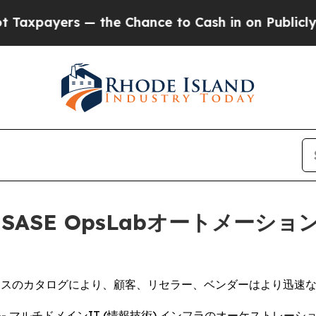
payers — the Chance to Cash in on Publicly Owne
)、SASE OpsLabオートメ
ケースのカタログにより、顧客、リセラー、ベンダーはより迅速
NEWSWIRE) -- マルチドメインIT (情報技術) インフラのオ