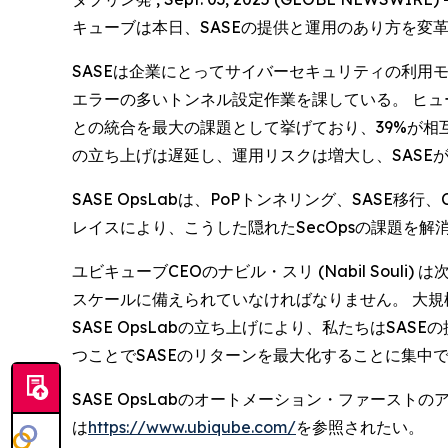
キューブは本日、SASEの提供と運用のあり方を変革す
SASEは企業にとってサイバーセキュリティの利用モ
エラーの多いトンネル設定作業を課している。 ヒューズ 
との統合を最大の課題として挙げており、39%が相
の立ち上げは遅延し、運用リスクは増大し、SASE
SASE OpsLabは、PoPトンネリング、SAS
レイスにより、こうした隠れたSecOpsの課題を解
ユビキューブCEOのナビル・スリ (Nabil So
スケールに備えられていなければなりません。 大規
SASE OpsLabの立ち上げにより、私たちはSA
つことでSASEのリターンを最大化することに集中
SASE OpsLabのオートメーション・ファース
は
https://www.ubiqube.com/
を参照されたい。