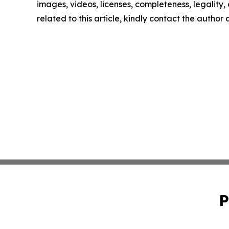
images, videos, licenses, completeness, legality, o
related to this article, kindly contact the author
P